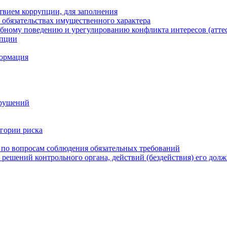
твием коррупции, для заполнения
и обязательствах имущественного характера
бному поведению и урегулированию конфликта интересов (атте
упции
формация
арушений
егории риска
 по вопросам соблюдения обязательных требований
 решений контрольного органа, действий (бездействия) его дол