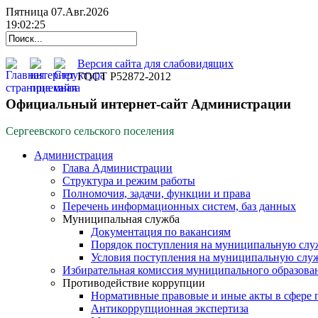
Пятница 07.Авг.2026
19:02:25
Версия сайта для слабовидящих
ГОСТ Р52872-2012
Официальный интернет-сайт Администрации
Сергеевского сельского поселения
Администрация
Глава Администрации
Структура и режим работы
Полномочия, задачи, функции и права
Перечень информационных систем, баз данных
Муниципальная служба
Документация по вакансиям
Порядок поступления на муниципальную слу
Условия поступления на муниципальную слу
Избирательная комиссия муниципального образова
Противодействие коррупции
Нормативные правовые и иные акты в сфере 
Антикоррупционная экспертиза