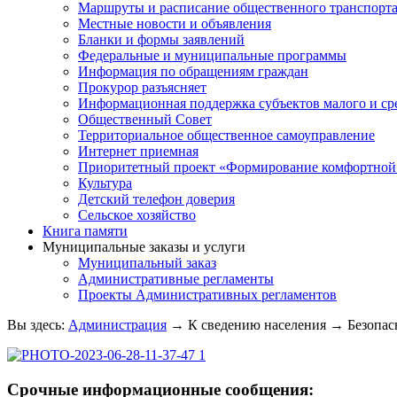
Маршруты и расписание общественного транспорт
Местные новости и объявления
Бланки и формы заявлений
Федеральные и муниципальные программы
Информация по обращениям граждан
Прокурор разъясняет
Информационная поддержка субъектов малого и ср
Общественный Совет
Территориальное общественное самоуправление
Интернет приемная
Приоритетный проект «Формирование комфортной 
Культура
Детский телефон доверия
Сельское хозяйство
Книга памяти
Муниципальные заказы и услуги
Муниципальный заказ
Административные регламенты
Проекты Административных регламентов
Вы здесь:
Администрация
→
К сведению населения
→
Безопас
Срочные информационные сообщения: