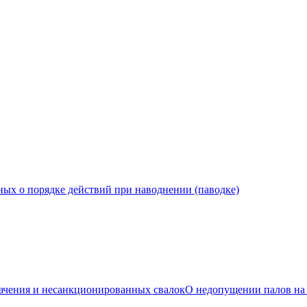
ных о порядке действий при наводнении (паводке)
О недопущении палов на 