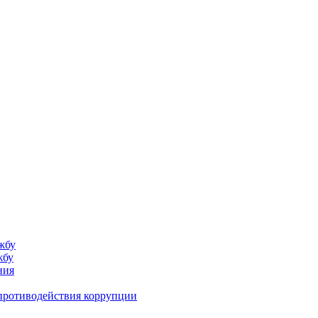
жбу
жбу
ния
противодействия коррупции