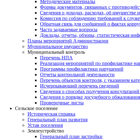
Методические материалы
Формы документов, связанных с противодейс
Сведения о доходах, расходах, об имуществе 
Комиссия по соблюдению требований к служе
Обратная связь для сообщений о фактах корр
Часто задаваемые вопросы
Доклады, отчеты, обзоры, статистическая ин
Планы мероприятий Администрации
Муниципальное имущество
Муниципальный контроль
Перечень НПА
Реализация мероприятий по профилактике н
Программы профилактики нарушений
Отчеты контрольной деятельности
Перечень объектов контроля, с указанием кат
Исчерпывающий перечень сведений
Сведения о способах получения консультаций
Сведения о порядке досудебного обжалования
Проверочные листы
Сельское поселение
Историческая справка
Генеральный план развития
Устав поселения
Землеустройство
Генеральный план застройки