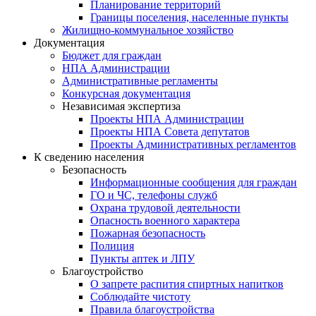
Планирование территорий
Границы поселения, населенные пункты
Жилищно-коммунальное хозяйство
Документация
Бюджет для граждан
НПА Администрации
Административные регламенты
Конкурсная документация
Независимая экспертиза
Проекты НПА Администрации
Проекты НПА Совета депутатов
Проекты Административных регламентов
К сведению населения
Безопасность
Информационные сообщения для граждан
ГО и ЧС, телефоны служб
Охрана трудовой деятельности
Опасность военного характера
Пожарная безопасность
Полиция
Пункты аптек и ЛПУ
Благоустройство
О запрете распития спиртных напитков
Соблюдайте чистоту
Правила благоустройства