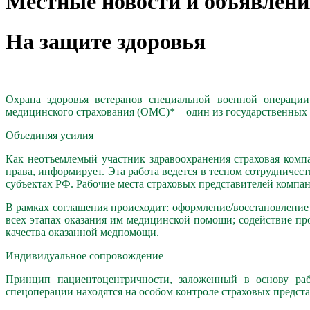
Местные новости и объявлени
На защите здоровья
Охрана здоровья ветеранов специальной военной операци
медицинского страхования (ОМС)* – один из государственных
Объединяя усилия
Как неотъемлемый участник здравоохранения страховая ком
права, информирует. Эта работа ведется в тесном сотруднич
субъектах РФ. Рабочие места страховых представителей комп
В рамках соглашения происходит: оформление/восстановлен
всех этапах оказания им медицинской помощи; содействие п
качества оказанной медпомощи.
Индивидуальное сопровождение
Принцип пациентоцентричности, заложенный в основу ра
спецоперации находятся на особом контроле страховых предст