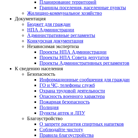
Планирование территорий
Границы поселения, населенные пункты
Жилищно-коммунальное хозяйство
Документация
Бюджет для граждан
НПА Администрации
Административные регламенты
Конкурсная документация
Независимая экспертиза
Проекты НПА Администрации
Проекты НПА Совета депутатов
Проекты Административных регламентов
К сведению населения
Безопасность
Информационные сообщения для граждан
ГО и ЧС, телефоны служб
Охрана трудовой деятельности
Опасность военного характера
Пожарная безопасность
Полиция
Пункты аптек и ЛПУ
Благоустройство
О запрете распития спиртных напитков
Соблюдайте чистоту
Правила благоустройства