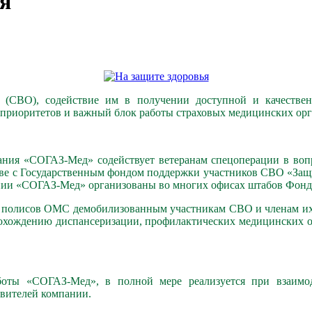
я
и (СВО), содействие им в получении доступной и качестве
 приоритетов и важный блок работы страховых медицинских ор
пания «СОГАЗ-Мед» содействует ветеранам спецоперации в в
естве с Государственным фондом поддержки участников СВО «Защ
ании «СОГАЗ-Мед» организованы во многих офисах штабов Фонд
ие полисов ОМС демобилизованным участникам СВО и членам их
рохождению диспансеризации, профилактических медицинских о
боты «СОГАЗ-Мед», в полной мере реализуется при взаимо
авителей компании.