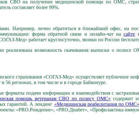
ников СВО на получение медицинской помощи по ОМС, страх
атель составляет более 99%.
ми. Например, лично обратиться в ближайший офис, на пост
ммуникации: форма обратной связи и онлайн-чат на
сайте
к
СОГАЗ-Мед» работает круглосуточно, звонки по России бесплат
 реализована возможность скачивания выписки о полисе О
цинского страхования «СОГАЗ-Мед» осуществляет публичное ин
 56 регионах, в том числе и в городе Байконуре.
е форматы подачи информации и взаимодействия с застрахован
инская помощь ветеранам СВО по полису ОМС»
содержит и
ных гарантий. А лендинг
«Медицинская реабилитация по ОМС
роекты: «PRO.Рождение», «PRO.Диабет», «Профилактика иммунн