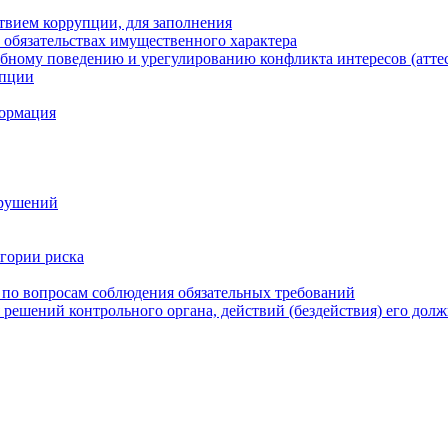
твием коррупции, для заполнения
и обязательствах имущественного характера
бному поведению и урегулированию конфликта интересов (атте
упции
формация
арушений
егории риска
 по вопросам соблюдения обязательных требований
 решений контрольного органа, действий (бездействия) его дол