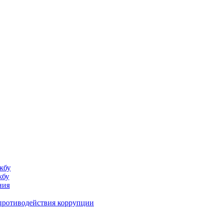
жбу
жбу
ния
противодействия коррупции