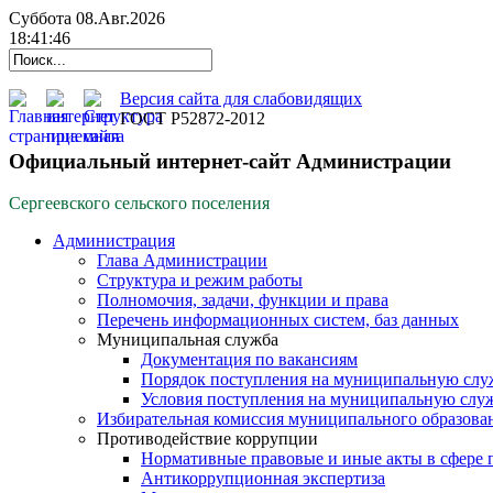
Суббота 08.Авг.2026
18:41:46
Версия сайта для слабовидящих
ГОСТ Р52872-2012
Официальный интернет-сайт Администрации
Сергеевского сельского поселения
Администрация
Глава Администрации
Структура и режим работы
Полномочия, задачи, функции и права
Перечень информационных систем, баз данных
Муниципальная служба
Документация по вакансиям
Порядок поступления на муниципальную слу
Условия поступления на муниципальную слу
Избирательная комиссия муниципального образова
Противодействие коррупции
Нормативные правовые и иные акты в сфере 
Антикоррупционная экспертиза