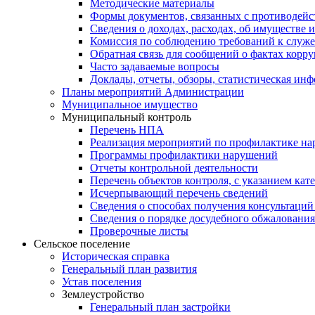
Методические материалы
Формы документов, связанных с противодейс
Сведения о доходах, расходах, об имуществе 
Комиссия по соблюдению требований к служе
Обратная связь для сообщений о фактах корр
Часто задаваемые вопросы
Доклады, отчеты, обзоры, статистическая ин
Планы мероприятий Администрации
Муниципальное имущество
Муниципальный контроль
Перечень НПА
Реализация мероприятий по профилактике н
Программы профилактики нарушений
Отчеты контрольной деятельности
Перечень объектов контроля, с указанием кат
Исчерпывающий перечень сведений
Сведения о способах получения консультаций
Сведения о порядке досудебного обжалования
Проверочные листы
Сельское поселение
Историческая справка
Генеральный план развития
Устав поселения
Землеустройство
Генеральный план застройки