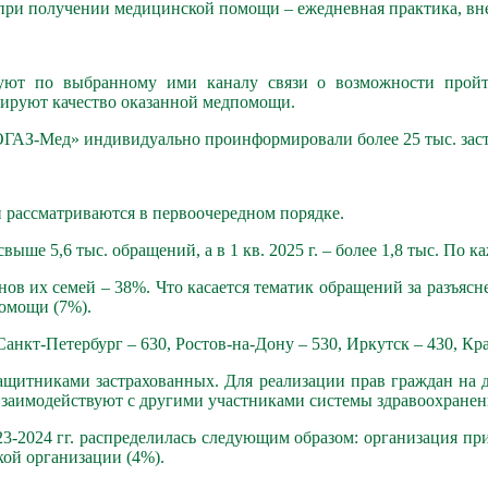
ри получении медицинской помощи – ежедневная практика, вне
т по выбранному ими каналу связи о возможности пройти
лируют качество оказанной медпомощи.
 «СОГАЗ-Мед» индивидуально проинформировали более 25 тыс. зас
 рассматриваются в первоочередном порядке.
выше 5,6 тыс. обращений, а в 1 кв. 2025 г. – более 1,8 тыс. По
ов их семей – 38%. Что касается тематик обращений за разъясн
помощи (7%).
анкт-Петербург – 630, Ростов-на-Дону – 530, Иркутск – 430, Кра
защитниками застрахованных. Для реализации прав граждан на
заимодействуют с другими участниками системы здравоохранен
3-2024 гг. распределилась следующим образом: организация прие
кой организации (4%).