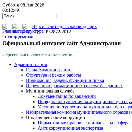
Суббота 08.Авг.2026
00:12:49
Версия сайта для слабовидящих
ГОСТ Р52872-2012
Официальный интернет-сайт Администрации
Сергеевского сельского поселения
Администрация
Глава Администрации
Структура и режим работы
Полномочия, задачи, функции и права
Перечень информационных систем, баз данных
Муниципальная служба
Документация по вакансиям
Порядок поступления на муниципальную слу
Условия поступления на муниципальную слу
Избирательная комиссия муниципального образова
Противодействие коррупции
Нормативные правовые и иные акты в сфере 
Антикоррупционная экспертиза