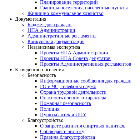
Планирование территорий
Границы поселения, населенные пункты
Жилищно-коммунальное хозяйство
Документация
Бюджет для граждан
НПА Администрации
Административные регламенты
Конкурсная документация
Независимая экспертиза
Проекты НПА Администрации
Проекты НПА Совета депутатов
Проекты Административных регламентов
К сведению населения
Безопасность
Информационные сообщения для граждан
ГО и ЧС, телефоны служб
Охрана трудовой деятельности
Опасность военного характера
Пожарная безопасность
Полиция
Пункты аптек и ЛПУ
Благоустройство
О запрете распития спиртных напитков
Соблюдайте чистоту
Правила благоустройства