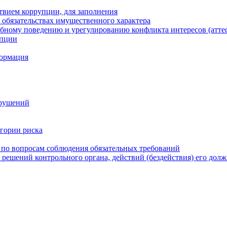
твием коррупции, для заполнения
и обязательствах имущественного характера
бному поведению и урегулированию конфликта интересов (атте
упции
формация
арушений
егории риска
 по вопросам соблюдения обязательных требований
 решений контрольного органа, действий (бездействия) его дол