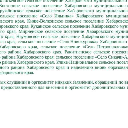
стасьевское сельское поселение Хабаровского муниципального 
осточное сельское поселение Хабаровского муниципального 
ружбинское сельское поселение Хабаровского муниципального
ельское поселение «Село Ильинка» Хабаровского муниципаль
ского края, Князе-Волконское сельское поселение Хабаровск
ровского края, Куканское сельское поселение Хабаровского му
го края, Мирненское сельское поселение Хабаровского муниц
о края, Наумовское сельское поселение Хабаровского муниципа
го края, сельское поселение «Село Новокуровка» Хабаровского
абаровского края, сельское поселение «Село Петропавловка
го района Хабаровского края, Ракитненское сельское поселе
 района Хабаровского края, сельское поселение «Село Сикачи-
 района Хабаровского края, Улика-Национальное сельское посе
ного района Хабаровского края и наделению вновь образова
баровского края.
чных слушаний в оргкомитет никаких заявлений, обращений по 
ка предоставленного для внесения в оргкомитет дополнительны