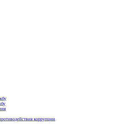
жбу
жбу
ния
противодействия коррупции