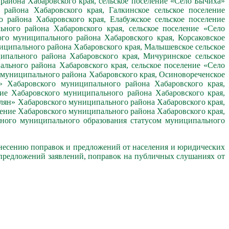
района Хабаровского края, сельское поселение «Село Бычиха»
района Хабаровского края, Галкинское сельское поселение
 района Хабаровского края, Елабужское сельское поселение
ного района Хабаровского края, сельское поселение «Село
ого муниципального района Хабаровского края, Корсаковское
ниципального района Хабаровского края, Малышевское сельское
ипального района Хабаровского края, Мичуринское сельское
льного района Хабаровского края, сельское поселение «Село
 муниципального района Хабаровского края, Осиновореченское
» Хабаровского муниципального района Хабаровского края,
ние Хабаровского муниципального района Хабаровского края,
Алян» Хабаровского муниципального района Хабаровского края,
ление Хабаровского муниципального района Хабаровского края,
нного муниципального образования статусом муниципального
внесению поправок и предложений от населения и юридических
х предложений заявлений, поправок на публичных слушаниях от