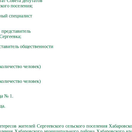
тат Совета депутатов
ского поселения;
вный специалист
 представитель
Сергеевка;
ставитель общественности
 количество человек)
 количество человек)
а № 1.
да.
тересов жителей Сергеевского сельского поселения Хабаровск
селения Хабаровского муниципального района Хабаровского кр