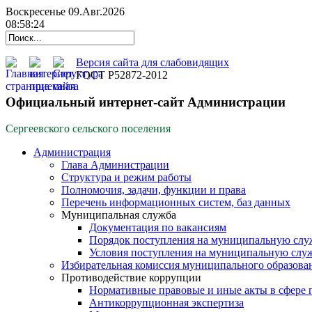
Воскресенье 09.Авг.2026
08:58:25
Версия сайта для слабовидящих
ГОСТ Р52872-2012
Официальный интернет-сайт Администрации
Сергеевского сельского поселения
Администрация
Глава Администрации
Структура и режим работы
Полномочия, задачи, функции и права
Перечень информационных систем, баз данных
Муниципальная служба
Документация по вакансиям
Порядок поступления на муниципальную слу
Условия поступления на муниципальную слу
Избирательная комиссия муниципального образова
Противодействие коррупции
Нормативные правовые и иные акты в сфере 
Антикоррупционная экспертиза