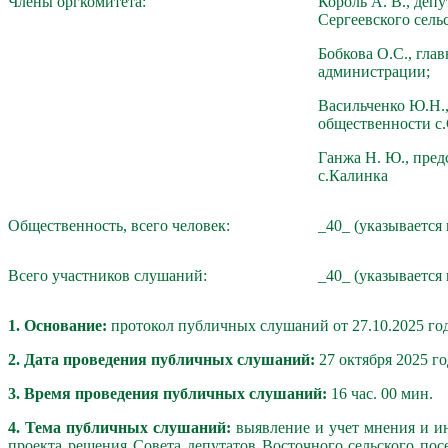
Члены оргкомитета:
Король А. В., депу
Сергеевского сель
Бобкова О.С., гла
администрации;
Васильченко Ю.Н.,
общественности с.
Ганжа Н. Ю., пред
с.Калинка
Общественность, всего человек:
_40_ (указывается
Всего участников слушаний:
_40_ (указывается
1. Основание:
протокол публичных слушаний от 27.10.2025 год
2. Дата проведения публичных слушаний:
27 октября 2025 го
3. Время проведения публичных слушаний:
16 час. 00 мин.
4. Тема публичных слушаний:
выявление и учет мнения и ин
проекта решения Совета депутатов Восточного сельского по