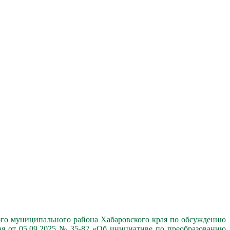
ого муниципального района Хабаровского края по обсуждению
ая от 05.09.2025 № 35-82 «Об инициативе по преобразованию