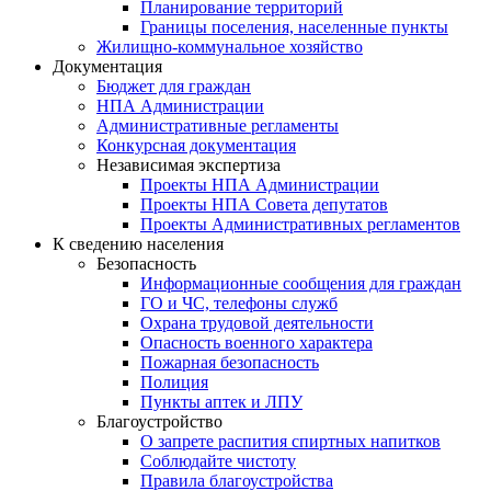
Планирование территорий
Границы поселения, населенные пункты
Жилищно-коммунальное хозяйство
Документация
Бюджет для граждан
НПА Администрации
Административные регламенты
Конкурсная документация
Независимая экспертиза
Проекты НПА Администрации
Проекты НПА Совета депутатов
Проекты Административных регламентов
К сведению населения
Безопасность
Информационные сообщения для граждан
ГО и ЧС, телефоны служб
Охрана трудовой деятельности
Опасность военного характера
Пожарная безопасность
Полиция
Пункты аптек и ЛПУ
Благоустройство
О запрете распития спиртных напитков
Соблюдайте чистоту
Правила благоустройства