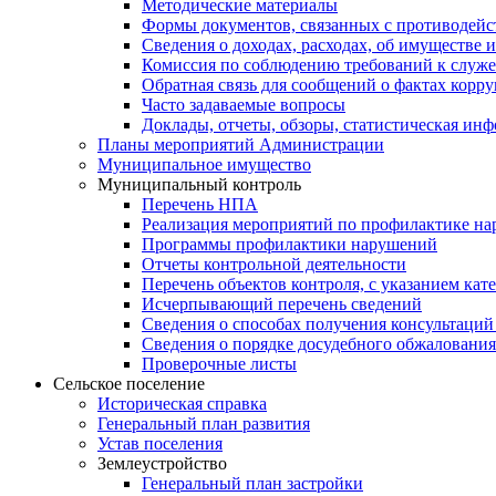
Методические материалы
Формы документов, связанных с противодейс
Сведения о доходах, расходах, об имуществе 
Комиссия по соблюдению требований к служе
Обратная связь для сообщений о фактах корр
Часто задаваемые вопросы
Доклады, отчеты, обзоры, статистическая ин
Планы мероприятий Администрации
Муниципальное имущество
Муниципальный контроль
Перечень НПА
Реализация мероприятий по профилактике н
Программы профилактики нарушений
Отчеты контрольной деятельности
Перечень объектов контроля, с указанием кат
Исчерпывающий перечень сведений
Сведения о способах получения консультаций
Сведения о порядке досудебного обжалования
Проверочные листы
Сельское поселение
Историческая справка
Генеральный план развития
Устав поселения
Землеустройство
Генеральный план застройки