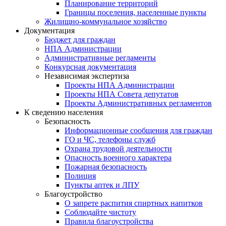
Планирование территорий
Границы поселения, населенные пункты
Жилищно-коммунальное хозяйство
Документация
Бюджет для граждан
НПА Администрации
Административные регламенты
Конкурсная документация
Независимая экспертиза
Проекты НПА Администрации
Проекты НПА Совета депутатов
Проекты Административных регламентов
К сведению населения
Безопасность
Информационные сообщения для граждан
ГО и ЧС, телефоны служб
Охрана трудовой деятельности
Опасность военного характера
Пожарная безопасность
Полиция
Пункты аптек и ЛПУ
Благоустройство
О запрете распития спиртных напитков
Соблюдайте чистоту
Правила благоустройства