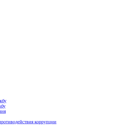
жбу
жбу
ния
противодействия коррупции