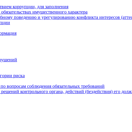
твием коррупции, для заполнения
и обязательствах имущественного характера
бному поведению и урегулированию конфликта интересов (атте
упции
формация
арушений
егории риска
 по вопросам соблюдения обязательных требований
 решений контрольного органа, действий (бездействия) его дол