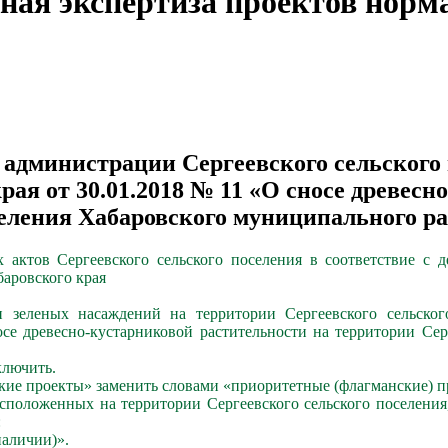
ная экспертиза проектов норм
 администрации Сергеевского сельского
ая от 30.01.2018 № 11 «О сносе древесн
селения Хабаровского муниципального р
ктов Сергеевского сельского поселения в соответствие с д
аровского края
 зеленых насаждений на территории Сергеевского сельско
осе древесно-кустарниковой растительности на территории Се
ключить.
ские проекты» заменить словами «приоритетные (флагманские) п
расположенных на территории Сергеевского сельского поселени
:
наличии)».