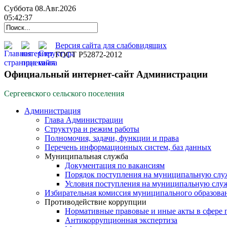
Суббота 08.Авг.2026
05:42:37
Версия сайта для слабовидящих
ГОСТ Р52872-2012
Официальный интернет-сайт Администрации
Сергеевского сельского поселения
Администрация
Глава Администрации
Структура и режим работы
Полномочия, задачи, функции и права
Перечень информационных систем, баз данных
Муниципальная служба
Документация по вакансиям
Порядок поступления на муниципальную слу
Условия поступления на муниципальную слу
Избирательная комиссия муниципального образова
Противодействие коррупции
Нормативные правовые и иные акты в сфере 
Антикоррупционная экспертиза