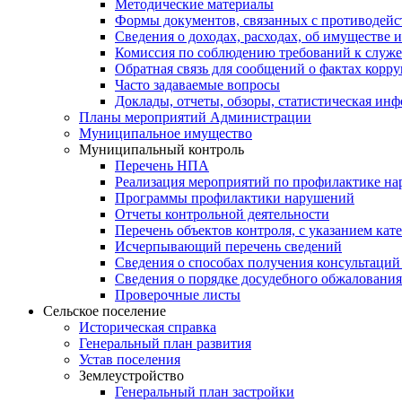
Методические материалы
Формы документов, связанных с противодейс
Сведения о доходах, расходах, об имуществе 
Комиссия по соблюдению требований к служе
Обратная связь для сообщений о фактах корр
Часто задаваемые вопросы
Доклады, отчеты, обзоры, статистическая ин
Планы мероприятий Администрации
Муниципальное имущество
Муниципальный контроль
Перечень НПА
Реализация мероприятий по профилактике н
Программы профилактики нарушений
Отчеты контрольной деятельности
Перечень объектов контроля, с указанием кат
Исчерпывающий перечень сведений
Сведения о способах получения консультаций
Сведения о порядке досудебного обжалования
Проверочные листы
Сельское поселение
Историческая справка
Генеральный план развития
Устав поселения
Землеустройство
Генеральный план застройки