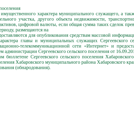
поселения
х имущественного характера муниципального служащего, а такж
льного участка, другого объекта недвижимости, транспортно
активов, цифровой валюты, если общая сумма таких сделок пр
ериоду, размещаются на
доставляются для опубликования средствам массовой информаци
характера главы и муниципальных служащих Сергеевского се
мационно-телекоммуникационной сети «Интернет» и предост
администрации Сергеевского сельского поселения от 16.09.201
м бюллетене Сергеевского сельского поселения Хабаровского
селения Хабаровского муниципального района Хабаровского кра
кования (обнародования).