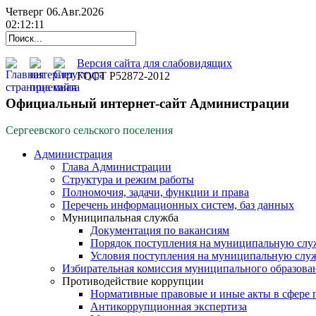
Четверг 06.Авг.2026
02:12:12
Версия сайта для слабовидящих
ГОСТ Р52872-2012
Официальный интернет-сайт Администрации
Сергеевского сельского поселения
Администрация
Глава Администрации
Структура и режим работы
Полномочия, задачи, функции и права
Перечень информационных систем, баз данных
Муниципальная служба
Документация по вакансиям
Порядок поступления на муниципальную слу
Условия поступления на муниципальную слу
Избирательная комиссия муниципального образова
Противодействие коррупции
Нормативные правовые и иные акты в сфере 
Антикоррупционная экспертиза