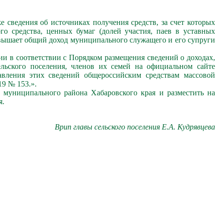
е сведения об источниках получения средств, за счет которых
го средства, ценных бумаг (долей участия, паев в уставных
евышает общий доход муниципального служащего и его супруги
и в соответствии с Порядком размещения сведений о доходах,
льского поселения, членов их семей на официальном сайте
авления этих сведений общероссийским средствам массовой
9 № 153.».
 муниципального района Хабаровского края и разместить на
я.
Врип главы сельского поселения Е.А. Кудрявцева