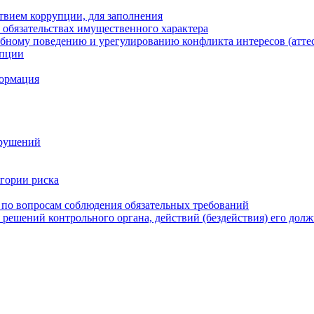
твием коррупции, для заполнения
и обязательствах имущественного характера
бному поведению и урегулированию конфликта интересов (атте
упции
формация
арушений
егории риска
 по вопросам соблюдения обязательных требований
 решений контрольного органа, действий (бездействия) его дол