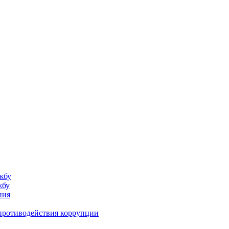
жбу
жбу
ния
противодействия коррупции