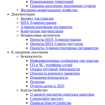
Планирование территорий
Границы поселения, населенные пункты
Жилищно-коммунальное хозяйство
Документация
Бюджет для граждан
НПА Администрации
Административные регламенты
Конкурсная документация
Независимая экспертиза
Проекты НПА Администрации
Проекты НПА Совета депутатов
Проекты Административных регламентов
К сведению населения
Безопасность
Информационные сообщения для граждан
ГО и ЧС, телефоны служб
Охрана трудовой деятельности
Опасность военного характера
Пожарная безопасность
Полиция
Пункты аптек и ЛПУ
Благоустройство
О запрете распития спиртных напитков
Соблюдайте чистоту
Правила благоустройства