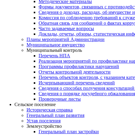
Методические материалы
Формы документов, связанных с противодейс
Сведения о доходах, расходах, об имуществе 
Комиссия по соблюдению требований к служе
Обратная связь для сообщений о фактах корр
Часто задаваемые вопросы
Доклады, отчеты, обзоры, статистическая ин
Планы мероприятий Администрации
Муниципальное имущество
Муниципальный контроль
Перечень НПА
Реализация мероприятий по профилактике н
Программы профилактики нарушений
Отчеты контрольной деятельности
Перечень объектов контроля, с указанием кат
Исчерпывающий перечень сведений
Сведения о способах получения консультаций
Сведения о порядке досудебного обжалования
Проверочные листы
Сельское поселение
Историческая справка
Генеральный план развития
Устав поселения
Землеустройство
Генеральный план застройки